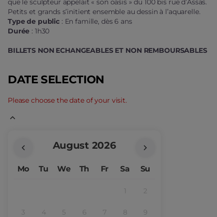
Musées
que le sculpteur appelait « son oasis » du 100 bis rue d’Assas.
Petits et grands s’initient ensemble au dessin à l’aquarelle.
Type de public
: En famille, dès 6 ans
Durée
: 1h30
BILLETS NON
ECHANGEABLES ET NON REMBOURSABLES
DATE SELECTION
Please choose the date of your visit.
Current
August
2026
Month
Mo
Tu
We
Th
Fr
Sa
Su
1
2
Inactive
Inactive
3
4
5
6
7
8
9