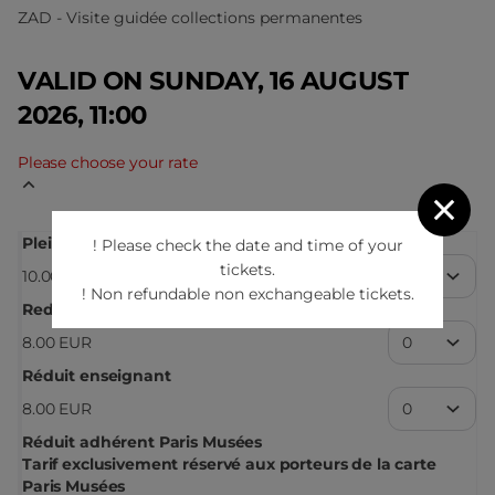
ZAD - Visite guidée collections permanentes
VALID ON SUNDAY, 16 AUGUST
2026, 11:00
Please choose your rate
Plein
! Please check the date and time of your
tickets.
10
.
00
EUR
! Non refundable non exchangeable tickets.
Reduced under 26 years old
Voir conditions
8
.
00
EUR
Réduit enseignant
8
.
00
EUR
Réduit adhérent Paris Musées
Tarif exclusivement réservé aux porteurs de la carte
Paris Musées