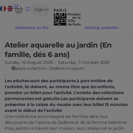
Date
Current
Dialog
Sign in
Register
selection
Language
[Zadkine
museum
Welcome to the Paris Musées ticketing website
|
16.08.2026
-
Atelier aquarelle au jardin (En
Atelier
11:00
aquarelle
famille, dés 6 ans)
|
au
Atelier
Sunday, 16 August 2026
Saturday, 3 October 2026
jardin
Espace collection
Zadkine museum
aquarelle
(En
.
au
famille,
Les adultes sont des participants à part entière de
jardin
dés
l'activité, ils doivent, au meme titre que les enfants,
(En
6
prendre un billet pour l'activité. L’entrée des collections
famille,
ans)
permanentes est gratuite.Les participants doivent se
dés
présenter à la caisse du musée avec leur billet 15 minutes
6
avant le début de l’activité
ans)]
Une médiatrice accompagne les familles dans leur
-
découverte de l’œuvre de Zadkine et de sa femme Valentine
Paris
Prax, peintre à travers leur maison, leurs ateliers et le jardin