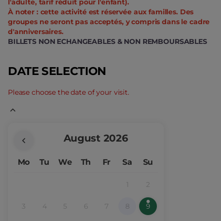
l'adulte, tarif réduit pour l'enfant).
À noter : cette activité est réservée aux familles. Des
groupes ne seront pas acceptés, y compris dans le cadre
d'anniversaires.
BILLETS NON ECHANGEABLES & NON REMBOURSABLES
DATE SELECTION
Please choose the date of your visit.
Current
August
2026
Month
Mo
Tu
We
Th
Fr
Sa
Su
1
2
Inactive
Inactive
3
4
5
6
7
8
9
Inactive
Inactive
Inactive
Inactive
Inactive
Inactive
Available
selected