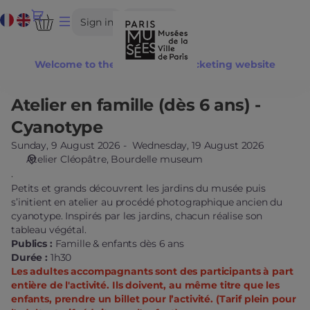
Date
Current
Dialog
Sign in
Register
selection
Language
[Bourdelle
museum
Welcome to the Paris Musées ticketing website
|
09.08.2026
-
Atelier en famille (dès 6 ans) -
Atelier
14:01
en
Cyanotype
|
famille
Atelier
Sunday, 9 August 2026
Wednesday, 19 August 2026
(dès
Atelier Cléopâtre
Bourdelle museum
en
6
.
famille
ans)
Petits et grands découvrent les jardins du musée puis
(dès
-
s’initient en atelier au procédé photographique ancien du
6
Cyanotype
cyanotype. Inspirés par les jardins, chacun réalise son
ans)
tableau végétal.
-
Publics :
Famille & enfants dès 6 ans
Cyanotype]
Durée :
1h30
-
Les adultes accompagnants sont des participants à part
Paris
entière de l'activité. Ils doivent, au même titre que les
Musées
enfants, prendre un billet pour l’activité. (Tarif plein pour