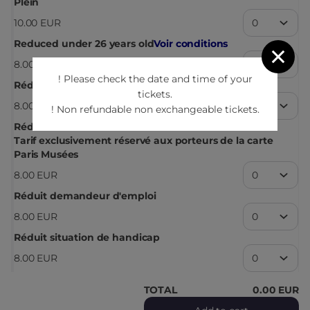
Plein
10
.
00
EUR
Reduced under 26 years old
Voir conditions
8
.
00
EUR
! Please check the date and time of your
Réduit enseignant
tickets.
8
.
00
EUR
! Non refundable non exchangeable tickets.
Réduit adhérent Paris Musées
Tarif exclusivement réservé aux porteurs de la carte
Paris Musées
8
.
00
EUR
Réduit demandeur d'emploi
8
.
00
EUR
Réduit situation de handicap
8
.
00
EUR
TOTAL
0
.
00
EUR