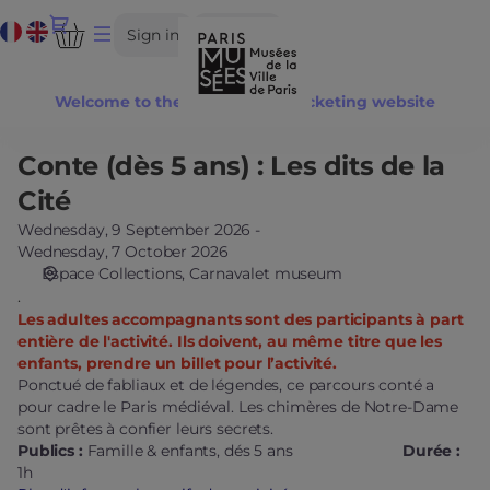
Date
Current
Dialog
Sign in
Register
selection
Language
[Carnavalet
museum
Welcome to the Paris Musées ticketing website
|
09.09.2026
-
Conte (dès 5 ans) : Les dits de la
Conte
16:01
(dès
Cité
|
5
Conte
Wednesday, 9 September 2026
ans)
Wednesday, 7 October 2026
(dès
:
Espace Collections
Carnavalet museum
5
Les
.
ans)
dits
Les adultes accompagnants sont des participants à part
:
de
entière de l'activité. Ils doivent, au même titre que les
Les
la
enfants, prendre un billet pour l’activité.
dits
Cité
Ponctué de fabliaux et de légendes, ce parcours conté a
de
pour cadre le Paris médiéval. Les chimères de Notre-Dame
la
sont prêtes à confier leurs secrets.
Cité]
Publics :
Famille & enfants, dés 5 ans
Durée :
-
1h