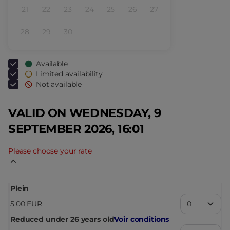
21
22
23
24
25
26
27
Inactive
Inactive
Inactive
Inactive
Inactive
Inactive
Inactive
28
29
30
Inactive
Inactive
Inactive
Available
Limited availability
Not available
VALID ON WEDNESDAY, 9
SEPTEMBER 2026, 16:01
Please choose your rate
Plein
5
.
00
EUR
Reduced under 26 years old
Voir conditions