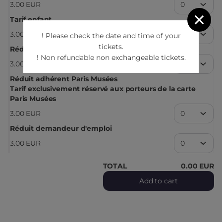
3
.
00
EUR
Tarif enfant
3
.
00
EUR
! Please check the date and time of your
tickets.
Réduit enseignant
! Non refundable non exchangeable tickets.
3
.
00
EUR
Réduit adhérent Paris Musées
Tarif exclusivement réservé aux porteurs de la carte
Paris Musées
3
.
00
EUR
Réduit demandeur d'emploi
3
.
00
EUR
TOTAL
0
.
00
EUR
Add to cart