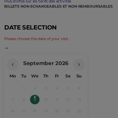
Paris
Plus d'infos sur les tarifs des activités
BILLETS NON ECHANGEABLES ET NON REMBOURSABLES
Musées
DATE SELECTION
Please choose the date of your visit.
Current
September
2026
Month
Mo
Tu
We
Th
Fr
Sa
Su
1
2
3
4
5
6
Inactive
Inactive
Inactive
Inactive
Inactive
Inactive
7
8
9
10
11
12
13
Inactive
Inactive
Available
selected
Inactive
Inactive
Inactive
Inactive
tickets
day
14
15
16
17
18
19
20
Inactive
Inactive
Inactive
Inactive
Inactive
Inactive
Inactive