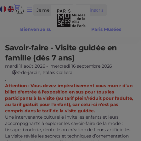
Choix
Langue
Dialogue
Je me connecte
Je m'inscris
d'une
courante
date
[Palais
Bienvenue sur la billetterie de Paris Musées
Galliera
|
11.08.2026
Savoir-faire - Visite guidée en
Savoir-
-
faire
famille (dès 7 ans)
10:31
-
|
mardi 11 août 2026
mercredi 16 septembre 2026
Visite
Rez-de-jardin
Palais Galliera
Savoir-
guidée
.
faire
en
Attention : Vous devez impérativement vous munir d'un
-
famille
billet d'entrée à l'exposition en sus pour tous les
Visite
(dès
participants à la visite (au tarif plein/réduit pour l'adulte,
guidée
7
au tarif gratuit pour l'enfant), car celui-ci n'est pas
en
ans)
compris dans le tarif de la visite guidée.
famille
Une intervenante culturelle invite les enfants et leurs
(dès
accompagnants à explorer les savoir-faire de la mode :
7
tissage, broderie, dentelle ou création de fleurs artificielles.
ans)]
La visite révèle les secrets et techniques d’ornementation