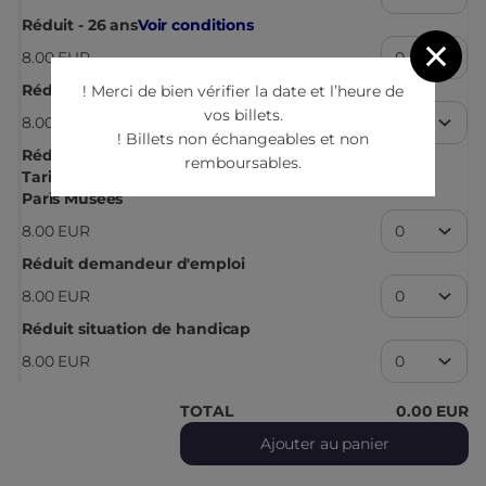
Réduit - 26 ans
Voir conditions
8
.
00
EUR
Réduit enseignant
! Merci de bien vérifier la date et l’heure de
vos billets.
8
.
00
EUR
! Billets non échangeables et non
Réduit adhérent Paris Musées
remboursables.
Tarif exclusivement réservé aux porteurs de la carte
Paris Musées
8
.
00
EUR
Réduit demandeur d'emploi
8
.
00
EUR
Réduit situation de handicap
8
.
00
EUR
TOTAL
0
.
00
EUR
Ajouter au panier