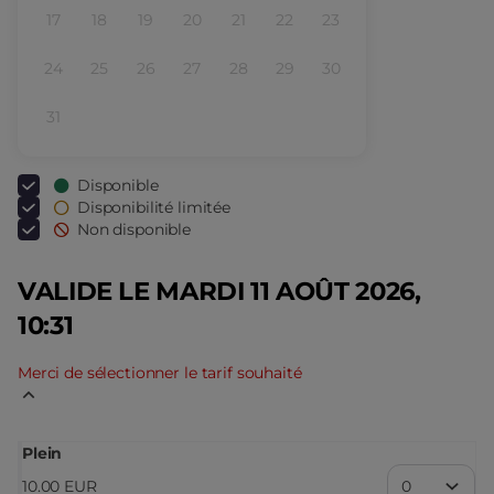
disponibles
sélectionné
17
18
19
20
21
22
23
Inactif
Inactif
Inactif
Inactif
Inactif
Inactif
Inactif
24
25
26
27
28
29
30
Inactif
Inactif
Inactif
Inactif
Inactif
Inactif
Inactif
31
Inactif
Disponible
Disponibilité limitée
Non disponible
VALIDE LE MARDI 11 AOÛT 2026,
10:31
Merci de sélectionner le tarif souhaité
Plein
10
.
00
EUR