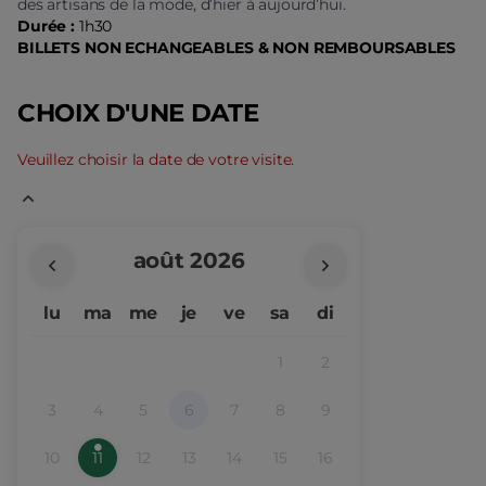
-
des artisans de la mode, d’hier à aujourd’hui.
Durée :
1h30
Paris
BILLETS NON ECHANGEABLES & NON REMBOURSABLES
Musées
CHOIX D'UNE DATE
Veuillez choisir la date de votre visite.
Mois
août
2026
en
lu
ma
me
je
ve
sa
di
cours
1
2
Inactif
Inactif
3
4
5
6
7
8
9
Inactif
Inactif
Inactif
Inactif
Inactif
Inactif
Inactif
10
11
12
13
14
15
16
Inactif
Billets
jour
Inactif
Inactif
Inactif
Inactif
Inactif